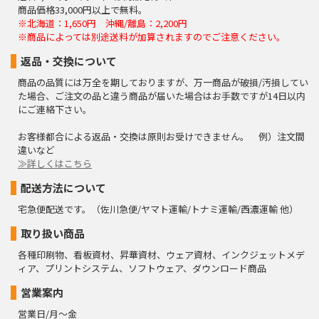
商品価格33,000円以上で無料。
※北海道：1,650円 沖縄/離島：2,200円
※商品によっては別途送料が加算されますのでご注意ください。
返品・交換について
商品の品質には万全を期しておりますが、万一商品が破損/汚損してい
た場合、ご注文の品と違う商品が届いた場合はお手数ですが14日以内
にご連絡下さい。
お客様都合による返品・交換は原則お受けできません。 例）注文間
違いなど
≫詳しくはこちら
配送方法について
宅急便配送です。（佐川急便/ヤマト運輸/トナミ運輸/西濃運輸 他）
取り扱い商品
各種印刷物、看板資材、昇華資材、ウェア資材、インクジェットメデ
ィア、プリントシステム、ソフトウェア、ダウンロード商品
営業案内
営業日/月～金