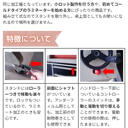
同じ加工幅となっています。
小ロット製作を行う方
や、
初めてコー
ルドタイプのラミネーターを始める方
にぴったりの商品です。
組み立て式なのでスタンドを取り外し、卓上型としてもお使いにな
れるので場所を選びません。
スタンドには
ローラ
前面にシャフト
ハンドローラー下部に
ーつきで移動も楽々
がついていま
ついているコントロー
です。ロックもつい
す。アンダーフ
ラーのスイッチは、
手
ているので、ラミネ
ィルム用として
動と電動を切り替える
ート加工のときも安
も、加工前の印
ことができます。電動
心です。
刷物巻きとして
での使用の際は、押し
も使用できま
たままにします。