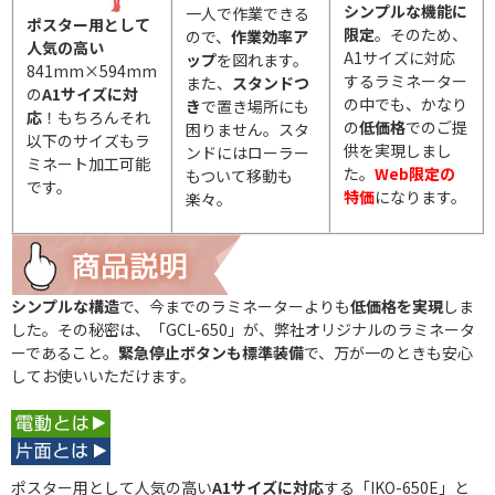
シンプルな機能に
一人で作業できる
ポスター用として
限定
。そのため、
ので、
作業効率ア
人気の高い
A1サイズに対応
ップ
を図れます。
841mm×594mm
するラミネーター
また、
スタンドつ
の
A1サイズに対
の中でも、かなり
き
で置き場所にも
応
！もちろんそれ
の
低価格
でのご提
困りません。スタ
以下のサイズもラ
供を実現しまし
ンドにはローラー
ミネート加工可能
た。
Web限定の
もついて移動も
です。
特価
になります。
楽々。
シンプルな構造
で、今までのラミネーターよりも
低価格を実現
しま
した。その秘密は、「GCL-650」が、弊社オリジナルのラミネータ
ーであること。
緊急停止ボタンも標準装備
で、万が一のときも安心
してお使いいただけます。
ポスター用として人気の高い
A1サイズに対応
する「IKO-650E」と