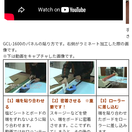
手
き
GCL-1600のパネルの貼り方です。右側がラミネート加工した際の画
像です。
※下は動画をキャプチャした画像です。
【1】端を貼り合わせ
【2】密着させる ※重
【3】ローラー
る
要です！
に差し込む
塩ビシートとボードの
スキージーなどを使
端を貼り合わせ
端をずれないように貼
い、端をボードに密着
たボードをロー
り合わせます。
させます。ここでずれ
ラーに差し込み
動画ではセロハンテー
てしまうと、その後の
ます。