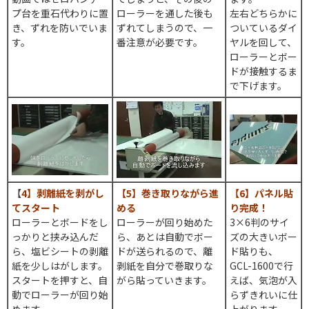
プ台を重石代わりに置
ローラーを通した後も
左右どちらかに
き、ずれを防いでいま
ずれてしまうので、一
ついているダイ
す。
番注意が必要です。
ヤルを回して、
ローラーとボー
ドが接触するま
で下げます。
【
4】剥離紙を剥がし
【5】巻き取りながら進
【6】パネル貼
てスタート
める
り完成！
ローラーとボードをし
ローラーが回り始めた
3×6判のサイ
っかりと挟み込んだ
ら、あとは自動でボー
ズの大きいボー
ら、塩ビシートの剥離
ドが送られるので、離
ド貼りも、
紙を少しはがします。
剥紙を自分で巻取りな
GCL-1600で行
スタートを押すと、自
がら貼っていきます。
えば、気泡が入
動でローラーが回り始
らずきれいに仕
めます。
上がります。