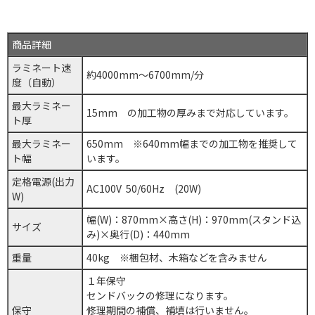
商品詳細
ラミネート速
約4000mm～6700mm/分
度（自動）
最大ラミネー
15mm の加工物の厚みまで対応しています。
ト厚
最大ラミネー
650mm ※640mm幅までの加工物を推奨して
ト幅
います。
定格電源(出力
AC100V 50/60Hz (20W)
W)
幅(W)：870mm×高さ(H)：970mm(スタンド込
サイズ
み)×奥行(D)：440mm
重量
40kg ※梱包材、木箱などを含みません
１年保守
センドバックの修理になります。
保守
修理期間の補償、補填は行いません。