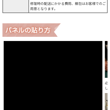
修理時の配送にかかる費用、梱包はお客様でのご
用意となります。
必
し