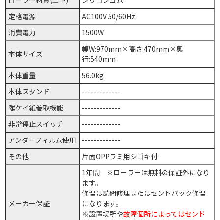
定格電源
AC100V 50/60Hz
消費電力
1500W
幅W:970mm×高さ:470mm×奥
本体サイズ
行:540mm
本体重量
56.0kg
本体スタンド
-------------
離ケイ紙巻取機能
-------------
非常停止スイッチ
-------------
アンダーフィルム使用
-------------
その他
片面OPPラミ用シゴキ付
1年間 ※ローラーは無料の保証外になり
ます。
修理は訪問修理またはセンドバック修理
メーカー保証
になります。
※設置場所や
故障個所によってはセンド