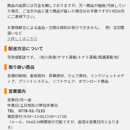
商品の品質には万全を期しておりますが、万一商品が破損/汚損してい
た場合、ご注文の品と違う商品が届いた場合はお手数ですが14日以内
にご連絡下さい。
お客様都合による返品・交換は原則お受けできません。 例）注文間
違いなど
≫詳しくはこちら
配送方法について
宅急便配送です。（佐川急便/ヤマト運輸/トナミ運輸/西濃運輸 他）
取り扱い商品
各種印刷物、看板資材、昇華資材、ウェア資材、インクジェットメデ
ィア、プリントシステム、ソフトウェア、ダウンロード商品
営業案内
営業日/月～金
休業日/土日祝及び弊社休業日
TEL 0778-51-7132
電話受付/9:30～12:00,13:00～17:00
（メール、FAXは24時間受付可能ですが、返信は営業日内となりま
す）