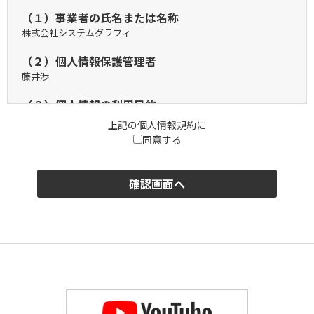
（１）事業者の氏名または名称
株式会社システムグラフィ
（２）個人情報保護管理者
藤井渉
（３）個人情報の利用目的
ご入力いただいた個人情報は、お問合せ対応および、弊社のサー
上記の個人情報規約に
ビス、新商品、キャンペーン等のご案内のために利用致します。
同意する
（４）個人情報の第三者提供について
ご入力いただいた個人情報を第三者提供を行う場合は以下の通り
になります。
（a）第三者に提供する目的
決済代行のため
（b）提供する個人情報の項目
お客様名、住所、電話番号、メールアドレス
（c）提供の手段又は方法
Webより、決済時登録情報を暗号化して取得
（d）当該情報の提供を受ける者又は提供を受ける者の当社の種
類、及び属性
決済会社