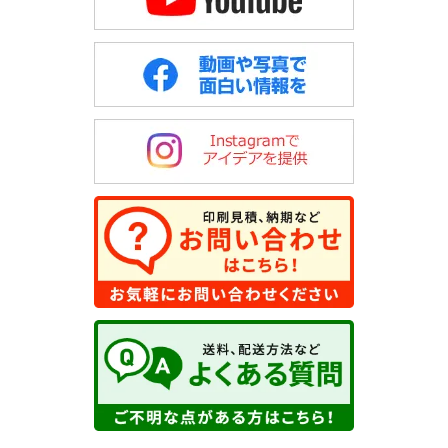
（e）個人情報の取扱いに関する契約
決済会社との機密保持契約
（５）個人情報の取扱いの委託について
取得した個人情報の取扱いの全部又は、一部を委託することはあ
りません。
（６）開示対象個人情報の開示等および問い合わせ窓
口について
ご本人からの求めにより、当社が保有する開示対象個人情報の利
用目的の通知・開示・内容の訂正・追加または削除・利用の停
止・消去および第三者への提供の 停止（「開示等」といいま
す。）に応じます。
開示等に応ずる窓口は、「
開示の手続き
」をご覧下さい。
（７）個人情報を入力するにあたっての注意事項
氏名、電子メールアドレス、都道府県以外の入力は任意となって
おります。電話番号をご入力いただいた場合は、電子メールでの
ご連絡が取れないときに、お電話を差し上げる事があります。 ご
入力がない場合はご連絡出来ないことがありますので、予めご了
承下さい。 また入力していただきました電子メールアドレスや電
話番号に問い合わせいただきました商品、または弊社サービスの