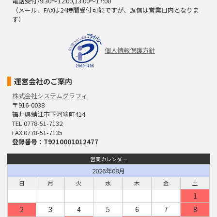
電話受付/9:30～12:00,13:00～17:00
（メール、FAXは24時間受付可能ですが、返信は営業日内となりま
す）
個人情報保護方針
運営会社のご案内
株式会社システムグラフィ
〒916-0038
福井県鯖江市下河端町414
TEL 0778-51-7132
FAX 0778-51-7135
登録番号：T9210001012477
営業カレンダー
2026年08月
日
月
火
水
木
金
土
1
2
3
4
5
6
7
8