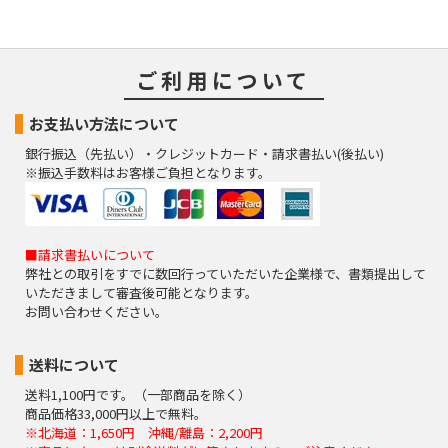
ご案内をさせていただくことがあります。
（８）本人が容易に認識できない方法による個人情報
の取得
ご利用について
クッキーやウェブビーコン等を用いるなどして、本人が容易に認
識できない方法による個人情報の取得は行っておりません。
お支払い方法について
（９）個人情報の安全管理措置について
銀行振込（先払い）・クレジットカード・請求書払い(後払い)
取得した個人情報については、漏洩、減失またはき損の防止と是
※振込手数料はお客様ご負担となります。
正、その他個人情報の安全管理のために必要かつ適切な措置を講
じます。
お問合せへの回答後、取得した個人情報は当社において削除致し
ます。
■請求書払いについて
このサイトは、SSL（Secure Socket Layer）による暗号化措置を
弊社との取引をすでに数回行っていただいた企業様で、書類提出して
講じています。
いただきまして審査後可能となります。
お問い合わせください。
（１０）個人情報の任意性について
皆様方が弊社に提供する個人情報は、基本的に任意の提供と致し
ますが、お願いした個人情報を提供して頂けない場合、本来の適
送料について
正な手続き等の処理又は迅速な連絡等の対応が出来ず、皆様方に
送料1,100円です。（一部商品を除く）
不利益を生じる場合があります。
商品価格33,000円以上で無料。
※北海道：1,650円 沖縄/離島：2,200円
（１１）個人情報保護方針