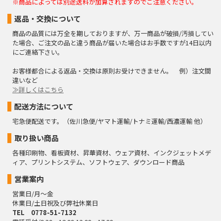
※商品によっては別途送料が加算されますのでご注意ください。
当社ホームページの
個人情報保護方針
を ご覧下さい。
返品・交換について
2009年9月1日制定
商品の品質には万全を期しておりますが、万一商品が破損/汚損してい
2020年11月1日改定
た場合、ご注文の品と違う商品が届いた場合はお手数ですが14日以内
株式会社 システムグラフィ 代表取締役 児玉修一
にご連絡下さい。
お客様都合による返品・交換は原則お受けできません。 例）注文間
違いなど
≫詳しくはこちら
配送方法について
宅急便配送です。（佐川急便/ヤマト運輸/トナミ運輸/西濃運輸 他）
取り扱い商品
各種印刷物、看板資材、昇華資材、ウェア資材、インクジェットメデ
ィア、プリントシステム、ソフトウェア、ダウンロード商品
営業案内
営業日/月～金
休業日/土日祝及び弊社休業日
TEL 0778-51-7132