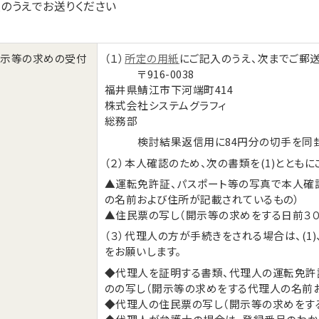
のうえでお送りください
開示等の求めの受付
（１）
所定の用紙
にご記入のうえ、次までご郵送
〒916-0038
福井県鯖江市下河端町414
株式会社システムグラフィ
総務部
検討結果返信用に84円分の切手を同封
（２）本人確認のため、次の書類を(1)ととも
▲運転免許証、パスポート等の写真で本人確
の名前および住所が記載されているもの）
▲住民票の写し（開示等の求めをする日前３
（３）代理人の方が手続きをされる場合は、(1)
をお願いします。
◆代理人を証明する書類、代理人の運転免許
のの写し（開示等の求めをする代理人の名前
◆代理人の住民票の写し（開示等の求めをす