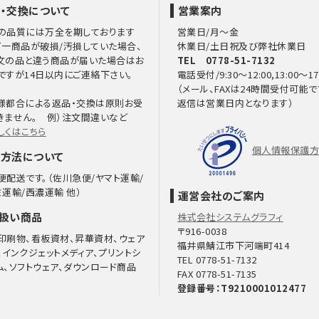
・交換について
営業案内
の品質には万全を期しております
営業日/月～金
万一商品が破損/汚損していた場合、
休業日/土日祝及び弊社休業日
文の品と違う商品が届いた場合はお
TEL 0778-51-7132
ですが14日以内にご連絡下さい。
電話受付/9:30～12:00,13:00～17
（メール、FAXは24時間受付可能で
様都合による返品・交換は原則お受
返信は営業日内となります）
きません。 例）注文間違いなど
しくはこちら
個人情報保護
方法について
便配送です。（佐川急便/ヤマト運輸/
ミ運輸/西濃運輸 他）
運営会社のご案内
扱い商品
株式会社システムグラフィ
〒916-0038
印刷物、看板資材、昇華資材、ウェア
福井県鯖江市下河端町414
、インクジェットメディア、プリントシ
TEL 0778-51-7132
ム、ソフトウェア、ダウンロード商品
FAX 0778-51-7135
登録番号：T9210001012477