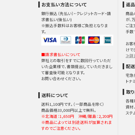
お支払い方法について
返品
銀行振込（先払い）・クレジットカード・請
商品
求書払い(後払い)
が、
※振込手数料はお客様ご負担となりま
ご注
す。
手数
お客
けで
■請求書払いについて
≫詳
弊社との取引をすでに数回行っていただ
配送
いた企業様で、書類提出していただきまし
て審査後可能となります。
宅急
お問い合わせください。
トナ
取り
送料について
各種
送料1,100円です。（一部商品を除く）
資材
商品価格33,000円以上で無料。
ステ
※北海道：1,650円 沖縄/離島：2,200円
※商品によっては別途送料が加算されま
すのでご注意ください。