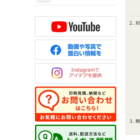
２．
３．