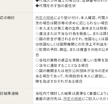
◆代理人が弁護士の場合は、登録番号のわか
◆代理を示す旨の委任状
対応の検討
所定の用紙
により受け付け、本人確認、代理
次の場合は開示等の求めに応じられない場合
◇本人または第三者の生命、身体または財産
◇違法または不当な行為を助長し、または誘
◇国の安全が害されるおそれ、他国もしくは
は他国もしくは国際機関との交渉上不利益を
◇犯罪の予防、鎮圧、または捜査その他の公
合
◇当社の業務の適正な実施に著しい支障を
◇法令に違反することとなる場合
◇国の機関または地方公共団体が法令の定め
ある場合であって、利用目的を本人に通知し
障を及ぼすおそれがある場合
検討結果連絡
当社内で検討した結果は遅滞なく書面により
書面の送付先は、
所定の用紙
にご記入いただ