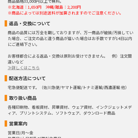
商品価格33,000円以上で無料。
※北海道：1,650円 沖縄/離島：2,200円
※商品によっては別途送料が加算されますのでご注意ください。
返品・交換について
商品の品質には万全を期しておりますが、万一商品が破損/汚損してい
た場合、ご注文の品と違う商品が届いた場合はお手数ですが14日以内
にご連絡下さい。
お客様都合による返品・交換は原則お受けできません。 例）注文間
違いなど
≫詳しくはこちら
配送方法について
宅急便配送です。（佐川急便/ヤマト運輸/トナミ運輸/西濃運輸 他）
取り扱い商品
各種印刷物、看板資材、昇華資材、ウェア資材、インクジェットメデ
ィア、プリントシステム、ソフトウェア、ダウンロード商品
営業案内
営業日/月～金