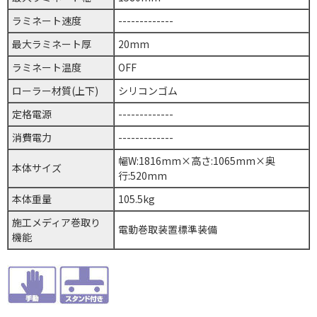
ラミネート速度
-------------
最大ラミネート厚
20mm
ラミネート温度
OFF
ローラー材質(上下)
シリコンゴム
定格電源
-------------
消費電力
-------------
幅W:1816mm×高さ:1065mm×奥
本体サイズ
行:520mm
本体重量
105.5kg
施工メディア巻取り
電動巻取装置標準装備
機能