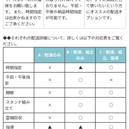
保をお願い致しま
おりません。 午前・
て使いたいという方
す。 また、時間指定
午後の納品時間指定
にオススメの配送オ
は出来かねますので
が可能です。
プションです。
ご了承ください。
◆◆それぞれの配送詳細について、詳しくは以下の対応表をご覧く
ださい。
B：配達、組立
C：配達、組
A：配達のみ
のみ
立、指導
時間指定
×
▲
○
午前・午後指
×
○
×
定
開梱
×
○
○
スタンド組み
×
○
○
立て
空箱回収
×
○
○
指導
▲
▲
○