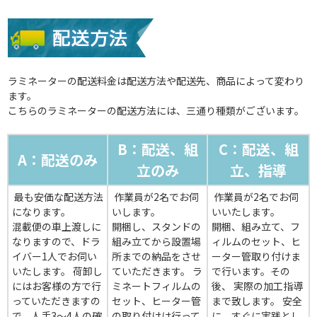
ラミネーターの配送料金は配送方法や配送先、商品によって変わり
ます。
こちらのラミネーターの配送方法には、三通り種類がございます。
B：配送、組
C：配送、組
A：配送のみ
立のみ
立、指導
最も安価な配送方法
作業員が2名でお伺
作業員が2名でお伺
になります。
いします。
いいたします。
混載便の車上渡しに
開梱し、スタンドの
開梱、組み立て、フ
なりますので、ドラ
組み立てから設置場
ィルムのセット、ヒ
イバー1人でお伺い
所までの納品をさせ
ーター管取り付けま
いたします。 荷卸し
ていただきます。 ラ
で行います。その
にはお客様の方で行
ミネートフィルムの
後、 実際の加工指導
っていただきますの
セット、ヒーター管
まで致します。 安全
で、人手3～4人の確
の取り付けは行って
に、すぐに実践とし