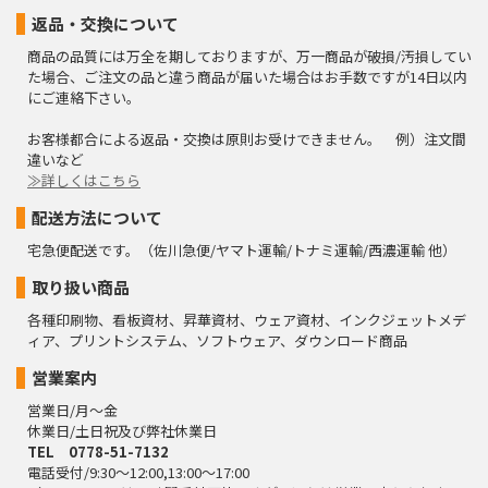
返品・交換について
商品の品質には万全を期しておりますが、万一商品が破損/汚損してい
た場合、ご注文の品と違う商品が届いた場合はお手数ですが14日以内
にご連絡下さい。
お客様都合による返品・交換は原則お受けできません。 例）注文間
違いなど
≫詳しくはこちら
配送方法について
宅急便配送です。（佐川急便/ヤマト運輸/トナミ運輸/西濃運輸 他）
取り扱い商品
各種印刷物、看板資材、昇華資材、ウェア資材、インクジェットメデ
ィア、プリントシステム、ソフトウェア、ダウンロード商品
営業案内
営業日/月～金
休業日/土日祝及び弊社休業日
TEL 0778-51-7132
電話受付/9:30～12:00,13:00～17:00