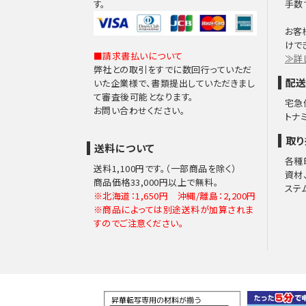
す。
手数
お客
けで
■請求書払いについて
≫詳
弊社との取引をすでに数回行っていただ
配送
いた企業様で、書類提出していただきまし
て審査後可能となります。
宅急
お問い合わせください。
トナ
取り
送料について
各種
送料1,100円です。（一部商品を除く）
資材
商品価格33,000円以上で無料。
ステ
※北海道：1,650円 沖縄/離島：2,200円
※商品によっては別途送料が加算されま
すのでご注意ください。