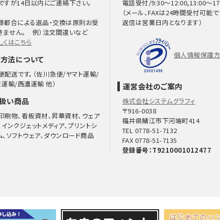
ですが14日以内にご連絡下さい。
電話受付/9:30～12:00,13:00～17
（メール、FAXは24時間受付可能で
様都合による返品・交換は原則お受
返信は営業日内となります）
きません。 例）注文間違いなど
しくはこちら
個人情報保護
方法について
便配送です。（佐川急便/ヤマト運輸/
ミ運輸/西濃運輸 他）
運営会社のご案内
扱い商品
株式会社システムグラフィ
〒916-0038
印刷物、看板資材、昇華資材、ウェア
福井県鯖江市下河端町414
、インクジェットメディア、プリントシ
TEL 0778-51-7132
ム、ソフトウェア、ダウンロード商品
FAX 0778-51-7135
登録番号：T9210001012477