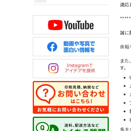
適応
*****
誠に
余裕
また
す。
多大