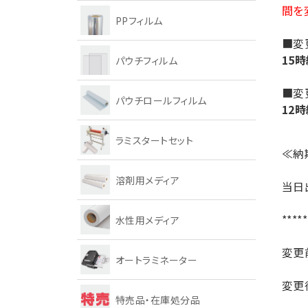
間を
PPフィルム
■変
15
パウチフィルム
■変
パウチロールフィルム
12
ラミスタートセット
≪納
溶剤用メディア
当日
*****
水性用メディア
変更
オートラミネーター
変更
特売品・在庫処分品