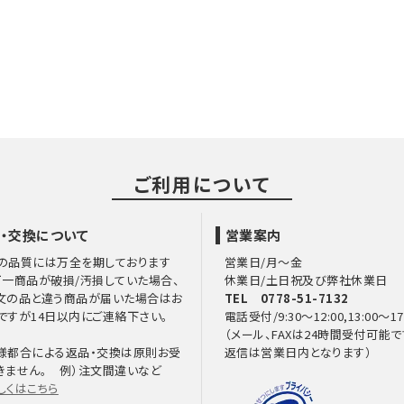
ご利用について
・交換について
営業案内
の品質には万全を期しております
営業日/月～金
万一商品が破損/汚損していた場合、
休業日/土日祝及び弊社休業日
文の品と違う商品が届いた場合はお
TEL 0778-51-7132
ですが14日以内にご連絡下さい。
電話受付/9:30～12:00,13:00～17
（メール、FAXは24時間受付可能で
様都合による返品・交換は原則お受
返信は営業日内となります）
きません。 例）注文間違いなど
しくはこちら