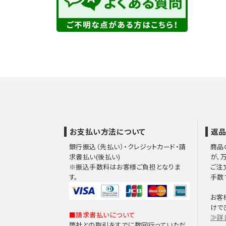
お支払い方法について
返品
銀行振込（先払い）・クレジットカード・請
商品
求書払い(後払い)
が、
※振込手数料はお客様ご負担となりま
ご注
す。
手数
お客
けで
■請求書払いについて
≫詳
弊社との取引をすでに数回行っていただ