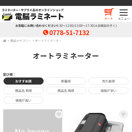
カート
お気軽にお問い合わせください
9:30～12:00/13:00～17:30(土日祝日のぞく)
0778-51-7132
>
商品カテゴリー
>
オートラミネーター
オートラミネーター
並び順：
おすすめ順
新着順
売れ筋順
商品名 昇順
商品名 降順
価格が安い
価格が高い