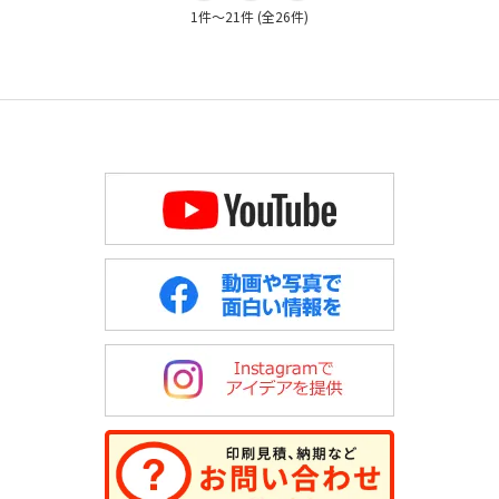
1件～21件 (全26件)
次
の
21
件