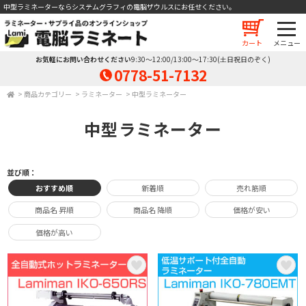
中型ラミネーターならシステムグラフィの電脳ザウルスにお任せください。
カート
お気軽にお問い合わせください
9:30～12:00/13:00～17:30(土日祝日のぞく)
0778-51-7132
>
商品カテゴリー
>
ラミネーター
>
中型ラミネーター
中型ラミネーター
並び順：
おすすめ順
新着順
売れ筋順
商品名 昇順
商品名 降順
価格が安い
価格が高い