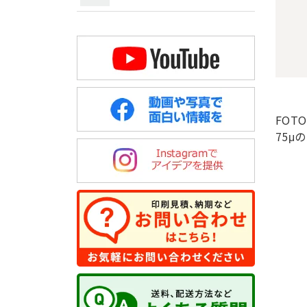
FOT
75μ