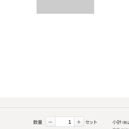
数量
－
＋
セット
小計
（税