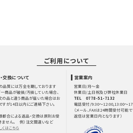
ご利用について
・交換について
営業案内
の品質には万全を期しております
営業日/月～金
万一商品が破損/汚損していた場合、
休業日/土日祝及び弊社休業日
文の品と違う商品が届いた場合はお
TEL 0778-51-7132
ですが14日以内にご連絡下さい。
電話受付/9:30～12:00,13:00～17
（メール、FAXは24時間受付可能で
様都合による返品・交換は原則お受
返信は営業日内となります）
きません。 例）注文間違いなど
しくはこちら