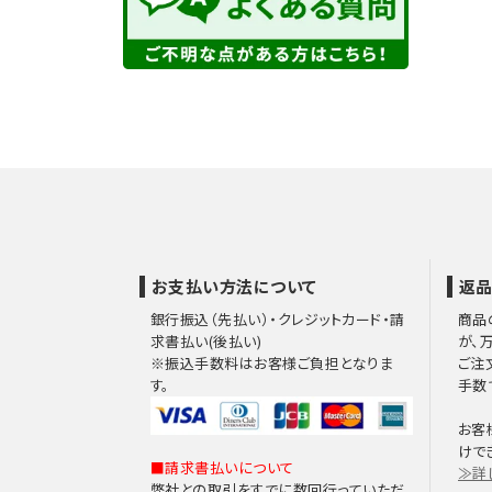
お支払い方法について
返品
銀行振込（先払い）・クレジットカード・請
商品
求書払い(後払い)
が、
※振込手数料はお客様ご負担となりま
ご注
す。
手数
お客
けで
■請求書払いについて
≫詳
弊社との取引をすでに数回行っていただ