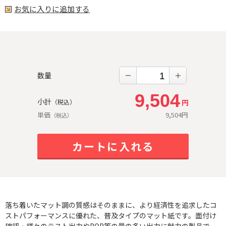
お気に入りに追加する
数量
－
＋
9,504
小計
円
（税込）
単価
9,504
円
（税込）
カートに入れる
落ち着いたマット調の質感はそのままに、より経済性を追求したコ
ストパフォーマンスに優れた、普及タイプのマット紙です。面付け
確認・様々のテスト出力やPOP等の量の多い出力に魅力の製品で