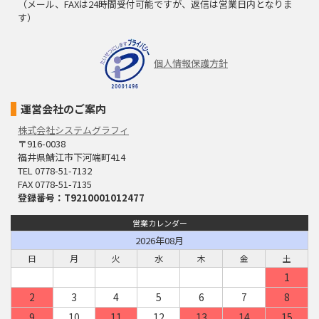
（メール、FAXは24時間受付可能ですが、返信は営業日内となりま
す）
個人情報保護方針
運営会社のご案内
株式会社システムグラフィ
〒916-0038
福井県鯖江市下河端町414
TEL 0778-51-7132
FAX 0778-51-7135
登録番号：T9210001012477
営業カレンダー
2026年08月
日
月
火
水
木
金
土
1
2
3
4
5
6
7
8
9
10
11
12
13
14
15