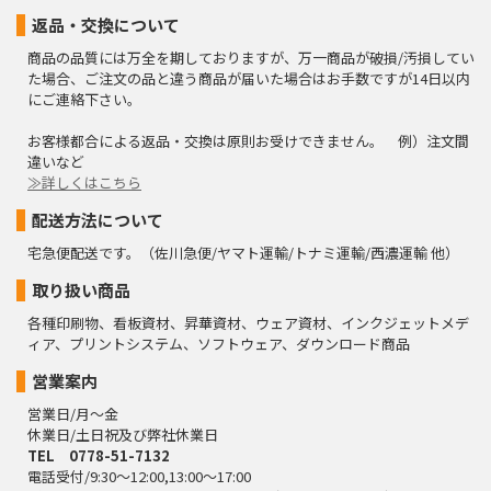
返品・交換について
商品の品質には万全を期しておりますが、万一商品が破損/汚損してい
た場合、ご注文の品と違う商品が届いた場合はお手数ですが14日以内
にご連絡下さい。
お客様都合による返品・交換は原則お受けできません。 例）注文間
違いなど
≫詳しくはこちら
配送方法について
宅急便配送です。（佐川急便/ヤマト運輸/トナミ運輸/西濃運輸 他）
取り扱い商品
各種印刷物、看板資材、昇華資材、ウェア資材、インクジェットメデ
ィア、プリントシステム、ソフトウェア、ダウンロード商品
営業案内
営業日/月～金
休業日/土日祝及び弊社休業日
TEL 0778-51-7132
電話受付/9:30～12:00,13:00～17:00